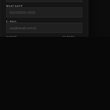
WHATSAPP
E-MAIL
CIDADE
ESTADO
ASSINAR O ABAIXO-ASSINADO
Seus dados estão seguros. Zero spam.