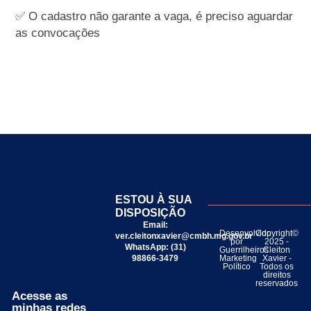
✅ O cadastro não garante a vaga, é preciso aguardar
as convocações
ESTOU À SUA
DISPOSIÇÃO
Email:
Desenvolvido
Copyright©
ver.cleitonxavier@cmbh.mg.gov.br
por
2025 -
WhatsApp: (31)
Guerrilheiros
Cleiton
98866-3479
Marketing
Xavier -
Político
Todos os
direitos
reservados
Acesse as
minhas redes